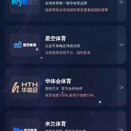
邮政联系方式：
杭州市西湖区转塘街道龙乌茶镇30号蓝城
（来信请寄）
行政 收
电话：0571-89977888
邮编：310024
客户姓名：
联系电话：
留言内容：