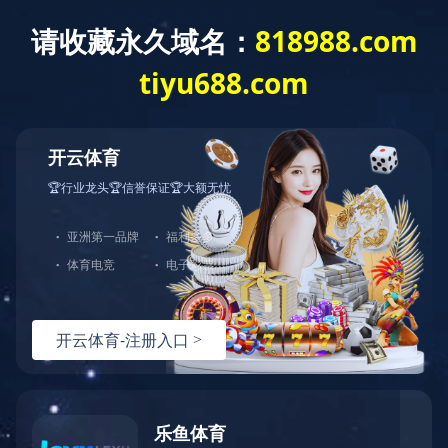
wb万搏体育·(中国)平台官方网站
首 页
走进蓝城
新闻资讯
业务模式
销售咨询
销售咨询